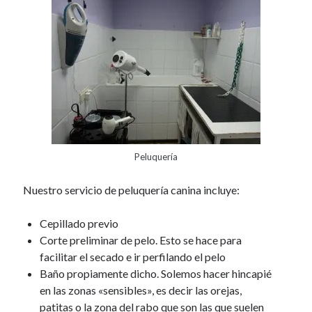
k
p
i
Peluqueria
l
n
u
Quirófano
s
a
Hospitalización
r
Laboratorio
i
Avisos
a
Vacunaciones
Peluquería
M
Vacunaciones a domicilio
Nuestro servicio de peluquería canina incluye:
o
¿Quiénes somos?
n
Artículos
o
Cepillado previo
p
Corte preliminar de pelo. Esto se hace para
s
e
n
facilitar el secado e ir perfilando el pelo
c
a
Baño propiamente dicho. Solemos hacer hincapié
h
i
en las zonas «sensibles», es decir las orejas,
l
l
patitas o la zona del rabo que son las que suelen
d